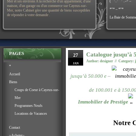
(¯`·..·¯`· ..-> –
Mer et ses environs A la recherche d'un appartement, d'une
maison, d'un garage ou d'un commerce sur Cayeux-sur-
*°* – *°*
Mer, notre Cabinet gère une quantité de biens susceptibles
de répondre à votre demande .
La Baie de Somme
PAGES
Catalogue jusqu’à 
27
Author: designer // Category:
JAN
*
Accueil
jusqu’à 50.000 e
–
Biens
de 100.001 e à 150.0
Coups de Coeur à Cayeux-sur-
Mer
Immobilier de Prestige
Programmes Neufs
Locations de Vacances
Notre C
Contact
~Acheter~