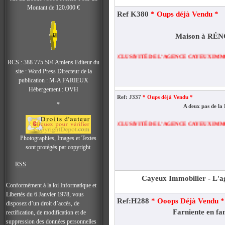
Montant de 120.000 €
Ref K380
* Oups déjà Vendu *
Maison à RÉ
EXCLUSIVITÉ DE L’AGENCE CAYEUX IMMOBILIER
RCS : 388 775 504 Amiens Editeur du
site : Word Press Directeur de la
publication : M-A FARIEUX
Hébergement : OVH
Ref: J337
* Oups déjà Vendu *
*
A deux pas de la
EXCLUSIVITÉ DE L’AGENCE CAYEUX IMMOBILIER
Photographies, Images et Textes
sont protégés par copyright
RSS
Cayeux Immobilier - L'ag
Conformément à la loi Informatique et
Libertés du 6 Janvier 1978, vous
Ref:H288
* Ooops Déjà Vendu *
disposez d’un droit d’accès, de
Farniente en fa
rectification, de modification et de
suppression des données personnelles