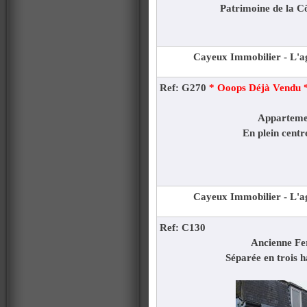
Patrimoine de la C
Cayeux Immobilier - L'ag
Ref: G270
* Ooops Déjà Vendu 
Apparteme
En plein centre
Cayeux Immobilier - L'ag
Ref: C130
Ancienne F
Séparée en trois h