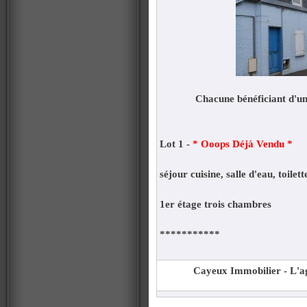
Chacune bénéficiant d'un
Lot 1 -
* Ooops Déjà Vendu *
séjour cuisine, salle d'eau, toilett
1er étage trois chambres
***********
Cayeux Immobilier - L'ag