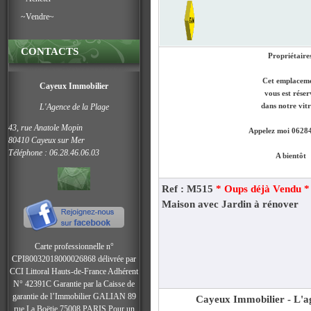
~Vendre~
CONTACTS
Propriétaires
Cet emplacem
Cayeux Immobilier
vous est réser
L'Agence de la Plage
dans notre vitr
43, rue Anatole Mopin
Appelez moi 0628
80410 Cayeux sur Mer
Téléphone : 06.28.46.06.03
A bientôt
Ref : M515
* Oups déjà Vendu 
Maison avec Jardin à rénover
Carte professionnelle n°
CPI80032018000026868 délivrée par
CCI Littoral Hauts-de-France Adhérent
N° 42391C
Garantie par la Caisse de
garantie de l’Immobilier GALIAN 89
Cayeux Immobilier - L'ag
rue La Boëtie 75008 PARIS Pour un