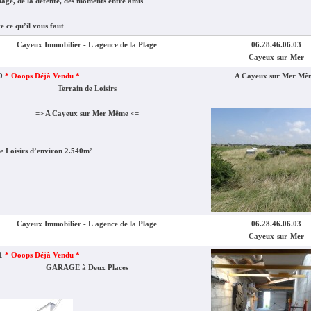
age, de la détente, des moments entre amis
te ce qu’il vous faut
Cayeux Immobilier - L'agence de la Plage
06.28.46.06.03
Cayeux-sur-Mer
30
* Ooops Déjà Vendu *
A Cayeux sur Mer Mê
Terrain de Loisirs
=> A Cayeux sur Mer Même <=
e Loisirs d’environ 2.540m²
Cayeux Immobilier - L'agence de la Plage
06.28.46.06.03
Cayeux-sur-Mer
21
* Ooops Déjà Vendu *
GARAGE à Deux Places