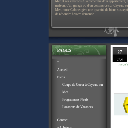
Mer et ses environs A la recherche d'un appartement, 
maison, d'un garage ou d'un commerce sur Cayeux-su
Mer, notre Cabinet gère une quantité de biens suscept
de répondre à votre demande .
PAGES
27
JAN
*
jusqu’
Accueil
Biens
Coups de Coeur à Cayeux-sur-
Mer
Programmes Neufs
Locations de Vacances
Contact
~Acheter~