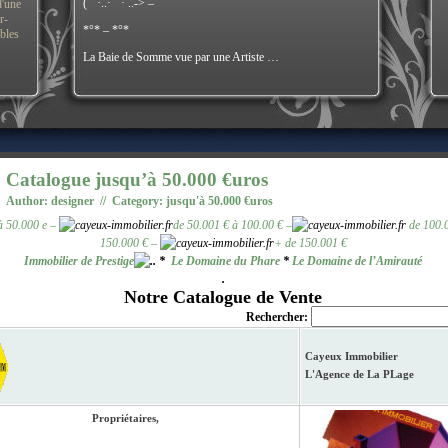
(¯`·..·¯`· ..-> –
d'une
r-
*°* – *°*
ibles
La Baie de Somme vue par une Artiste …
Catalogue jusqu’à 50.000 €uros
Author: designer // Category:
jusqu'à 50.000 €uros
à 50.000 e
–
de 50.001 € à 100.00 €
–
de 100.0
150.000 €
–
+ de 150.001 €
Immobilier de Prestige
*
Le Domaine du Phare
*
Le Domaine de l’Amirauté
.
Notre Catalogue de Vente
Rechercher:
Cayeux Immobilier
L'Agence de La PLage
Propriétaires,