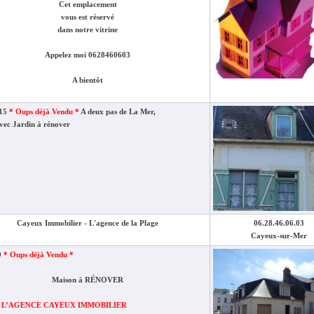
Cet emplacement
vous est réservé
dans notre vitrine
Appelez moi 0628460603
A bientôt
515
* Oups déjà Vendu *
A deux pas de La Mer,
vec Jardin à rénover
Cayeux Immobilier - L'agence de la Plage
06.28.46.06.03
Cayeux-sur-Mer
0
* Oups déjà Vendu *
Maison à RÉNOVER
 CAYEUX IMMOBILIER