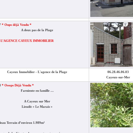
37
* Oups déjà Vendu *
A deux pas de la Plage
 CAYEUX IMMOBILIER
Cayeux Immobilier - L'agence de la Plage
06.28.46.06.03
Cayeux-sur-Mer
8
* Ooops Déjà Vendu *
Farniente en famille …
A Cayeux sur Mer
Lieudit « Le Marais »
Beau Terrain d’environ 1.989m²