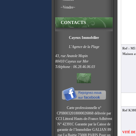
~Vendre~
CONTACTS
Cayeux Immobilier
L'Agence de la Plage
Ref : M
Maison a
43, rue Anatole Mopin
80410 Cayeux sur Mer
Téléphone : 06.28.46.06.03
Carte professionnelle n°
Ref K38
CPI80032018000026868 délivrée par
CCI Littoral Hauts-de-France Adhérent
N° 42391C
Garantie par la Caisse de
garantie de l’Immobilier GALIAN 89
EXCLUSIVITÉ DE L’AGENCE
rue La Boëtie 75008 PARIS Pour un