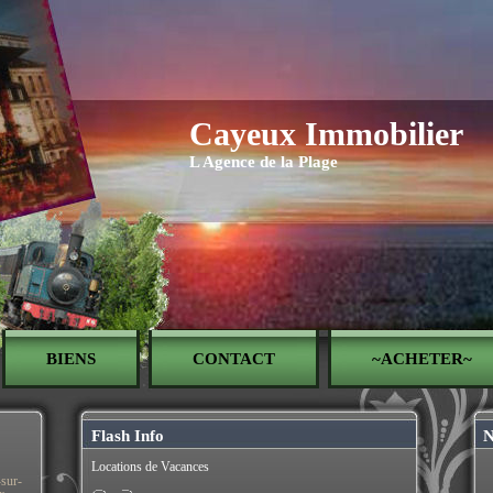
Cayeux Immobilier
L Agence de la Plage
BIENS
CONTACT
~ACHETER~
Flash Info
N
Locations de Vacances
-sur-