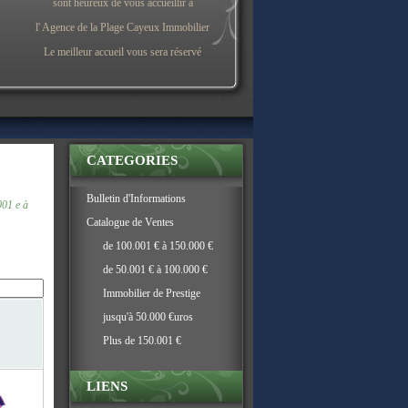
sont heureux de vous accueillir à
l' Agence de la Plage Cayeux Immobilier
Le meilleur accueil vous sera réservé
CATEGORIES
Bulletin d'Informations
01 e à
Catalogue de Ventes
de 100.001 € à 150.000 €
de 50.001 € à 100.000 €
Immobilier de Prestige
jusqu'à 50.000 €uros
Plus de 150.001 €
LIENS