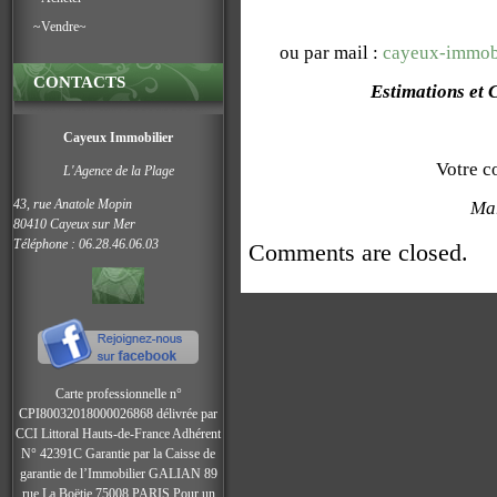
~Vendre~
ou par mail :
cayeux-immob
CONTACTS
Estimations et C
Cayeux Immobilier
Votre c
L'Agence de la Plage
43, rue Anatole Mopin
Ma
80410 Cayeux sur Mer
Téléphone : 06.28.46.06.03
Comments are closed.
Carte professionnelle n°
CPI80032018000026868 délivrée par
CCI Littoral Hauts-de-France Adhérent
N° 42391C
Garantie par la Caisse de
garantie de l’Immobilier GALIAN 89
rue La Boëtie 75008 PARIS Pour un