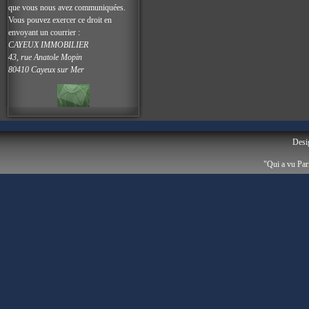
que vous nous avez communiquées.
Vous pouvez exercer ce droit en
envoyant un courrier :
CAYEUX IMMOBILIER
43, rue Anatole Mopin
80410 Cayeux sur Mer
Desi
"Qui a vu Par