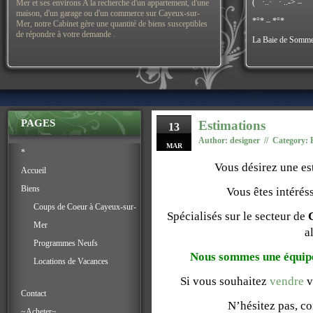
(¯`·..·¯`· ..-> –
Mer et ses environs A la recherche d'un appartement, d'une
maison, d'un garage ou d'un commerce sur Cayeux-sur-
*°* – *°*
Mer, notre Cabinet gère une quantité de biens susceptibles
de répondre à votre demande .
La Baie de Somme
PAGES
Estimations
13
Author: designer // Category:
MAR
*
Vous désirez une es
Accueil
Biens
Vous êtes intérés
Coups de Coeur à Cayeux-sur-
Spécialisés sur le secteur de
Mer
a
Programmes Neufs
Nous sommes une équipe 
Locations de Vacances
Si vous souhaitez
vendre
v
Contact
N’hésitez pas, co
~Acheter~