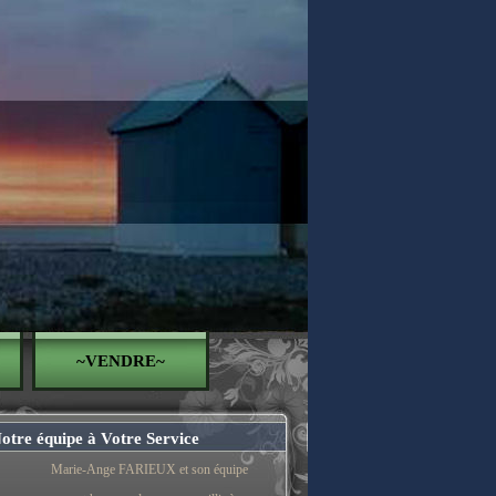
~VENDRE~
otre équipe à Votre Service
Marie-Ange FARIEUX et son équipe