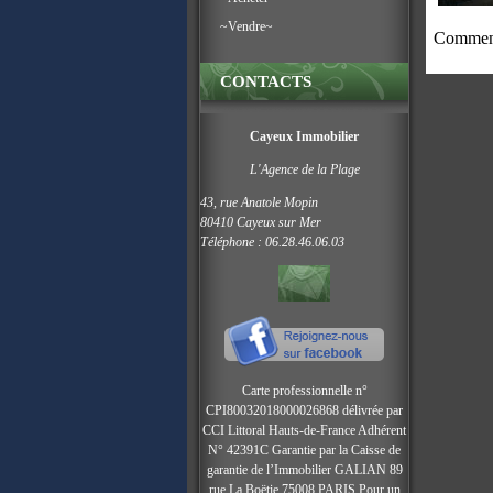
~Vendre~
Comment
CONTACTS
Cayeux Immobilier
L'Agence de la Plage
43, rue Anatole Mopin
80410 Cayeux sur Mer
Téléphone : 06.28.46.06.03
Carte professionnelle n°
CPI80032018000026868 délivrée par
CCI Littoral Hauts-de-France Adhérent
N° 42391C
Garantie par la Caisse de
garantie de l’Immobilier GALIAN 89
rue La Boëtie 75008 PARIS Pour un