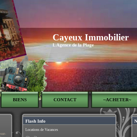
Cayeux Immobilier
L Agence de la Plage
BIENS
CONTACT
~ACHETER~
Flash Info
N
Locations de Vacances
-sur-