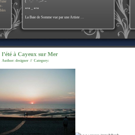
(¯`·..·¯`· ..-> –
d'une
r-
*°* – *°*
ibles
La Baie de Somme vue par une Artiste …
l’été à Cayeux sur Mer
Author: designer // Category: