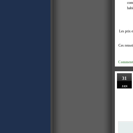
comp
habi
Les prix e
Ces rensei
Comments
31
JAN