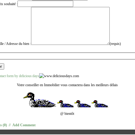
ix souhaité :
lle / Adresse du bien :
(requis)
tact form by delicious:days
Votre conseiller en Immobilier vous contactera dans les meilleurs délais
@ bientôt
 (0)
//
Add Comment