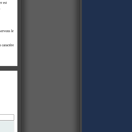
r est
.
servons le
n caractère