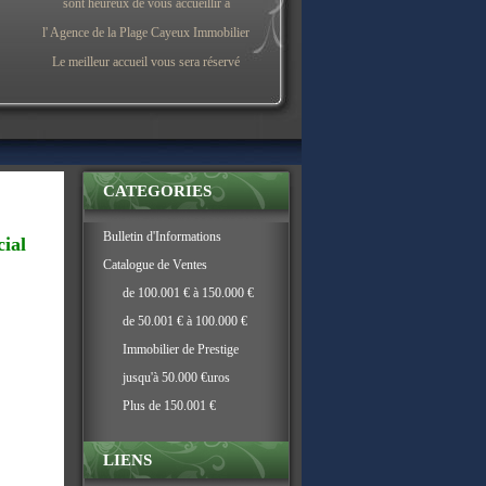
sont heureux de vous accueillir à
l' Agence de la Plage Cayeux Immobilier
Le meilleur accueil vous sera réservé
CATEGORIES
Bulletin d'Informations
ial
Catalogue de Ventes
de 100.001 € à 150.000 €
de 50.001 € à 100.000 €
Immobilier de Prestige
jusqu'à 50.000 €uros
Plus de 150.001 €
LIENS