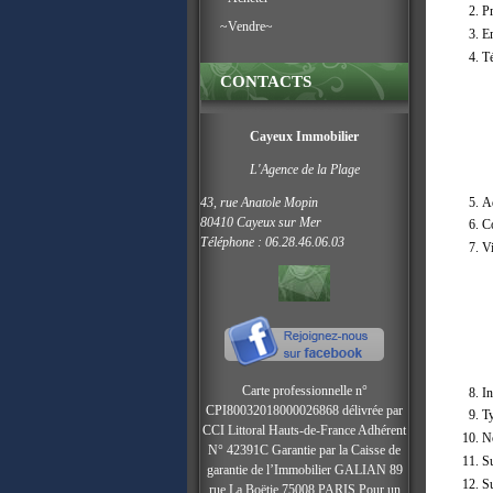
P
~Vendre~
Em
Té
CONTACTS
Cayeux Immobilier
L'Agence de la Plage
43, rue Anatole Mopin
Ad
80410 Cayeux sur Mer
Co
Téléphone : 06.28.46.06.03
Vi
Carte professionnelle n°
I
CPI80032018000026868 délivrée par
Ty
CCI Littoral Hauts-de-France Adhérent
No
N° 42391C
Garantie par la Caisse de
Su
garantie de l’Immobilier GALIAN 89
Su
rue La Boëtie 75008 PARIS Pour un