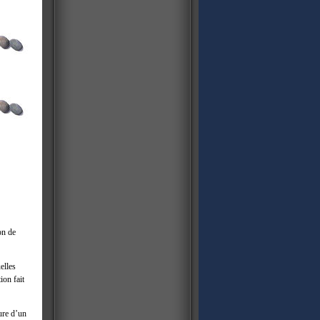
on de
elles
ion fait
ture d’un