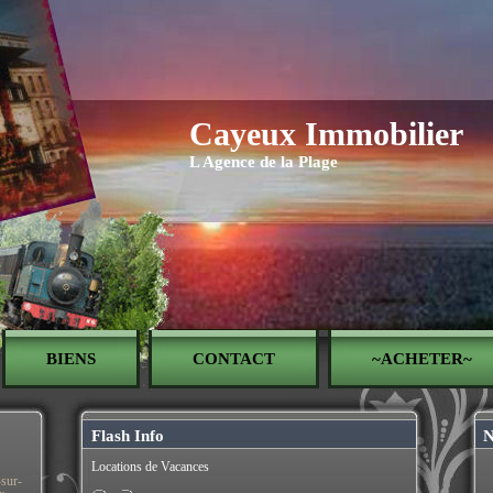
Cayeux Immobilier
L Agence de la Plage
BIENS
CONTACT
~ACHETER~
Flash Info
N
Locations de Vacances
-sur-