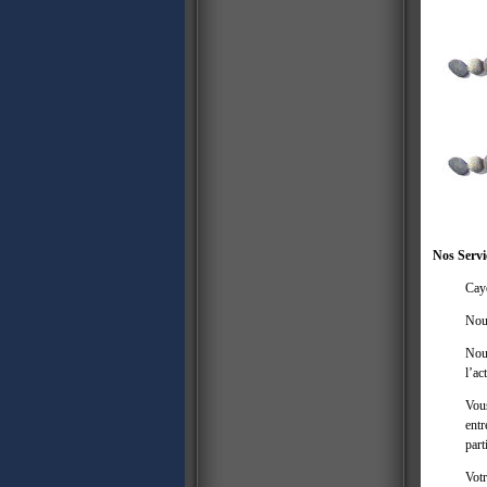
Nos Servi
Caye
Nou
Nous
l’ac
Vou
entr
part
Votr