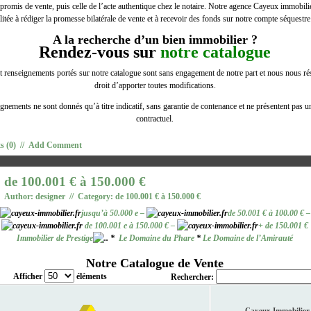
romis de vente, puis celle de l’acte authentique chez le notaire. Notre agence Cayeux immobilie
litée à rédiger la promesse bilatérale de vente et à recevoir des fonds sur notre compte séquestre
A la recherche d’un bien immobilier ?
Rendez-vous sur
notre catalogue
t renseignements portés sur notre catalogue sont sans engagement de notre part et nous nous ré
droit d’apporter toutes modifications.
gnements ne sont donnés qu’à titre indicatif, sans garantie de contenance et ne présentent pas u
contractuel.
 (0)
//
Add Comment
de 100.001 € à 150.000 €
Author: designer // Category:
de 100.001 € à 150.000 €
jusqu’à 50.000 e
–
de 50.001 € à 100.00 €
–
de 100.001 e à 150.000 €
–
+ de 150.001 €
Immobilier de Prestige
*
Le Domaine du Phare
*
Le Domaine de l’Amirauté
Notre Catalogue de Vente
Afficher
éléments
Rechercher:
Cayeux Immobilier