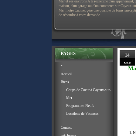
Mer et ses environs A la recherche d'un appartement, 
maison, d'un garage ou d'un commerce sur Cayeux-su
Mer, notre Cabinet gère une quantité de biens suscept
de répondre à votre demande .
PAGES
14
MAR
*
Ma
Accueil
Biens
Coups de Coeur à Cayeux-sur-
Mer
Programmes Neufs
Locations de Vacances
Contact
N
~Acheter~