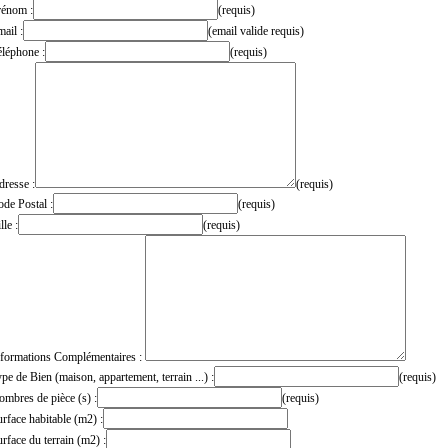
rénom :
(requis)
ail :
(email valide requis)
léphone :
(requis)
resse :
(requis)
de Postal :
(requis)
lle :
(requis)
nformations Complémentaires :
pe de Bien (maison, appartement, terrain ...) :
(requis)
mbres de pièce (s) :
(requis)
rface habitable (m2) :
rface du terrain (m2) :