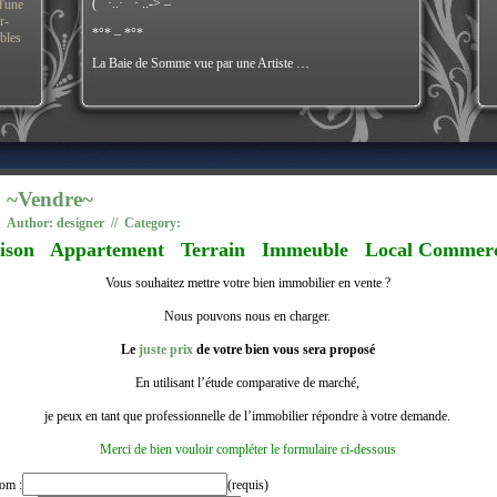
(¯`·..·¯`· ..-> –
d'une
r-
*°* – *°*
ibles
La Baie de Somme vue par une Artiste …
~Vendre~
Author: designer // Category:
ison Appartement Terrain Immeuble Local Commerc
Vous souhaitez mettre votre bien immobilier en vente ?
Nous pouvons nous en charger.
Le
juste prix
de votre bien vous sera proposé
En utilisant l’étude comparative de marché,
je peux en tant que professionnelle de l’immobilier répondre à votre demande.
Merci de bien vouloir compléter le formulaire ci-dessous
om :
(requis)