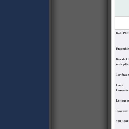
Ref: P8
Ensemble
Rez de Ch
trois piè
1er étage
Cave
Courette
Le tout s
Travaux 
118.000€